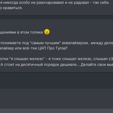
 никогда особо не разочаровавал и не радовал - так себе.
 нравиться.
щениями в этом топике
ы понимаете под "самым лучшим" эквалайзером.. между дел
алайзер или всё-тки ЦАП Про Тулза?
ботки "я слышал железо" - я тоже слышал железо, слышал z3t
. А стоит на десятичный порядок дешевле... Делайте свои в