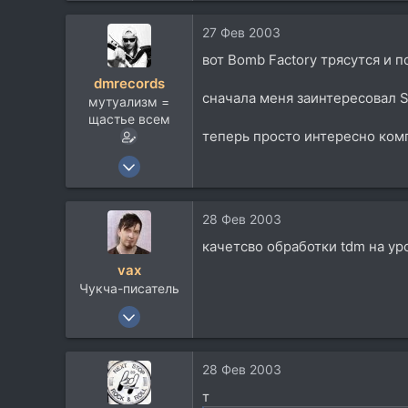
29
27 Фев 2003
0
вот Bomb Factory трясутся и 
dmrecords
сначала меня заинтересовал S
мутуализм =
щастье всем
теперь просто интересно ком
22 Ноя 2002
2.628
366
28 Фев 2003
83
качетсво обработки tdm на ур
CherryVille
vax
Чукча-писатель
13 Ноя 2002
7.397
4.600
28 Фев 2003
113
т
47