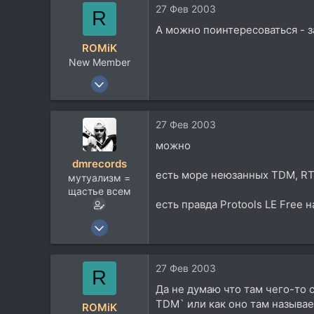
27 Фев 2003
R
83
А можно поинтересоваться - 
CherryVille
ROMiK
New Member
27 Янв 2003
1.316
29
27 Фев 2003
0
можно
dmrecords
есть море неюзанных TDM, RTA
мутуализм =
щастье всем
есть правда Protools LE Free 
22 Ноя 2002
2.628
366
27 Фев 2003
R
83
Да не думаю что там чего-то с
CherryVille
TDM` или как оно там называет
ROMiK