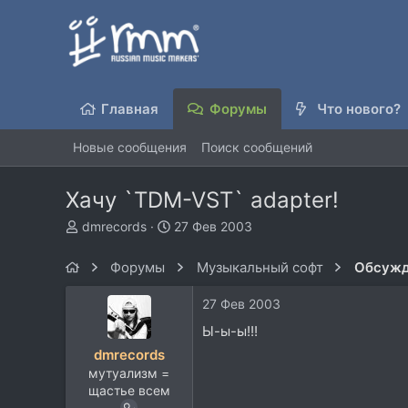
Главная
Форумы
Что нового?
Новые сообщения
Поиск сообщений
Хачу `TDM-VST` adapter!
А
Д
dmrecords
27 Фев 2003
в
а
т
т
Форумы
Музыкальный софт
Обсужд
о
а
р
н
27 Фев 2003
т
а
е
ч
Ы-ы-ы!!!
м
а
dmrecords
ы
л
мутуализм =
а
щастье всем