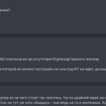
зачем?
S плагинов из-за отсутствия Digidesign'овского железа
на которой их можно послушать но она под NT не идет, да еще
упер из-за чего стоит так трястись. Уж по крайней мере не 
ся, но тут уж хоть обыщись - они ведь на то и железные. Хо