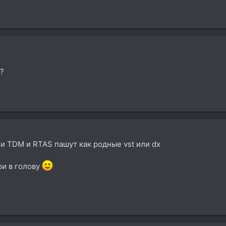
ь?
ги TDM и RTAS пашут как родные vst или dx
ри в голову