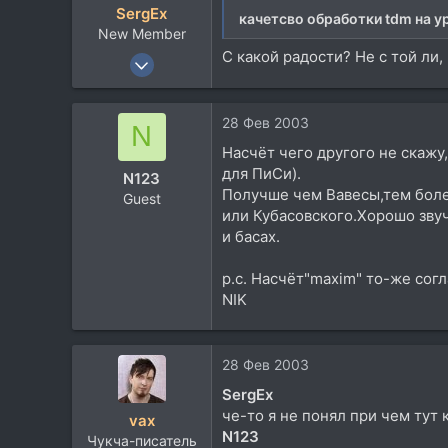
SergEx
качетсво обработки tdm на у
Kiev/UA
New Member
www.andivaxmastering.com
С какой радости? Не с той ли,
24 Янв 2003
856
3
28 Фев 2003
N
0
Насчёт чего другого не скажу,
55
для ПиСи).
N123
Новосибирск
Получше чем Вавесы,тем бол
Guest
www.realmusic.ru
или Кубасовского.Хорошо звуч
и басах.
р.с. Насчёт"maxim" то-же сог
NIK
28 Фев 2003
SergEx
че-то я не понял при чем тут 
vax
N123
Чукча-писатель