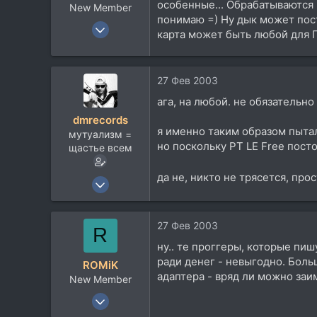
особенные... Обрабатываются 
New Member
понимаю =) Ну дык может пост
27 Янв 2003
карта может быть любой для 
1.316
29
0
27 Фев 2003
ага, на любой. не обязательно
dmrecords
я именно таким образом пытал
мутуализм =
но поскольку PT LE Free пост
щастье всем
да не, никто не трясется, про
22 Ноя 2002
2.628
366
27 Фев 2003
R
83
ну.. те проггеры, которые пи
CherryVille
ради денег - невыгодно. Боль
ROMiK
адаптера - вряд ли можно заи
New Member
27 Янв 2003
1.316