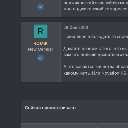
лоджиковский эквалайзер меня
13 Ноя 2002
мне лоджиковский компрессор
7.397
4.600
113
28 Фев 2003
R
47
Прикольно наблюдать за сооб
Kiev/UA
ROMiK
Давайте начнём с того, что в
New Member
www.andivaxmastering.com
вам что больше нравиться экв
27 Янв 2003
1.316
А что касается качества обра
29
какому-нить. Или Novation KS
0
Сейчас просматривают