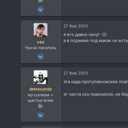
22 Ноя 2002
2.628
366
27 Фев 2003
83
я его давно хачу! -)))
CherryVille
а в лоджике под макак он ест
vax
Чукча-писатель
13 Ноя 2002
7.397
4.600
27 Фев 2003
113
эта када протулзиновские пла
47
dmrecords
Kiev/UA
эт чиста сон приснился, не бе
мутуализм =
www.andivaxmastering.com
щастье всем
22 Ноя 2002
2.628
366