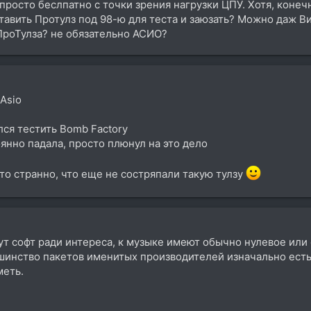
просто беслпатно с точки зрения нагрузки ЦПУ. Хотя, конеч
авить Протулз под 98-ю для теста и заюзать? Можно даж Ви
ПроТулза? не обязательно АСИО?
 Asio
ся тестить Bomb Factory
оянно падала, просто плюнул на это дело
сто странно, что еще не состряпали такую тулзу
шут софт ради интереса, к музыке имеют обычно нулевое ил
шинство пакетов именитых производителей изначально есть 
меть.