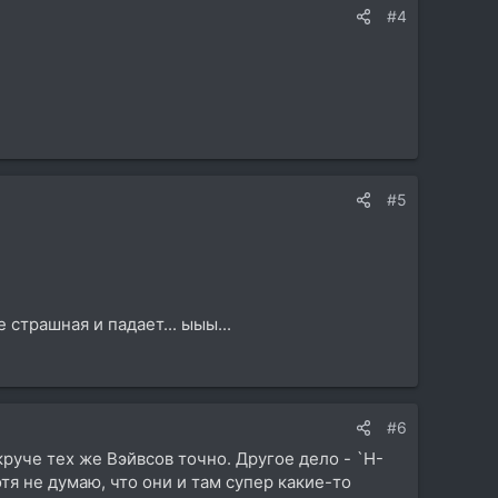
#4
#5
 страшная и падает... ыыы...
#6
круче тех же Вэйвсов точно. Другое дело - `H-
тя не думаю, что они и там супер какие-то