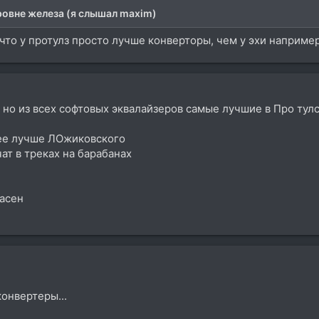
ровне железа (я слышал maxim)
 что у протулз просто лучше конверторы, чем у эхи наприме
 но из всех софтовых эквалайзеров самые лучшие в Про тулсе
ее лучше ЛОжиковского
ат в треках на барабанах
ласен
конвертеры...