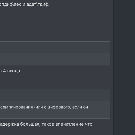
пдиф\аес и адат\тдиф.
 4 входа.
 семплирования (или с цифрового, если он
 задержка большая, такое впечатление что