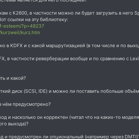
м с К2600, в частности можно ли будет загрузить в него Sph
 Вот ссылки на эту библиотеку:
/self-esteem/?p=48237
/kurzweil/kurz.htm
о в KDFX и с какой маршрутизацией (в том числе и по выхо
X, в частности реверберации вообще и по сравнению с Lexi
ть и какой?
ткий диск (SCSI, IDE) и можно ли поставить побольше объё
в нём предусмотрено?
од и насколько он корректен (читал что на каких-то модел
ого выхода)?
од и предусмотрен ли опциональный (например через DMTI)