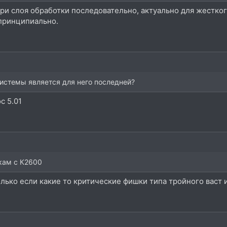
ри слоя обработки последовательно, актуально для жестког
 принципиально.
истемы является для него последней?
с 5.01
кам с К2600
олько если какие то критические фишки типа тройного васт и