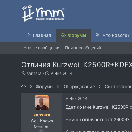
Главная
Форумы
Что нового?
Новые сообщения
Поиск сообщений
Отличия Kurzweil K2500R+KDFX 
А
Д
sansara
9 Янв 2014
в
а
т
т
Форумы
Оборудование
Синтезаторы
о
а
р
н
9 Янв 2014
т
а
е
ч
Едет ко мне Kurzweil K2500R 
м
а
sansara
ы
л
Чем он отличается от 2600R?
Well-Known
а
Member
Какая версия операционной с