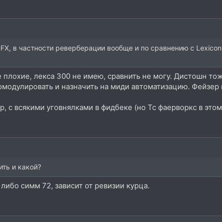
FX, в частности реверберации вообще и по сравнению с Lexicon
е плохие, лекса 300 не имею, сравнить не могу. Дистошн тож
модулировать и назначить на миди автоматизацию. Фейзер 
ар, с всякими уговнялками в фидбеке (но Тс фаерворкс в это
ть и какой?
либо симм 72, зависит от ревизии курца.