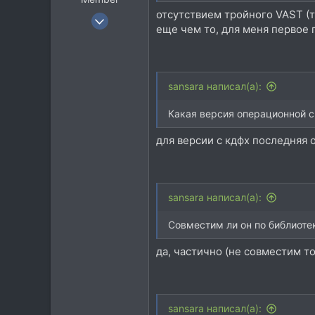
отсутствием тройного VAST (т
26 Фев 2006
еще чем то, для меня первое
7.225
3.798
113
sansara написал(а):
47
Kharkiv UA
Какая версия операционной с
для версии с кдфх последняя о
sansara написал(а):
Совместим ли он по библиоте
да, частично (не совместим т
sansara написал(а):