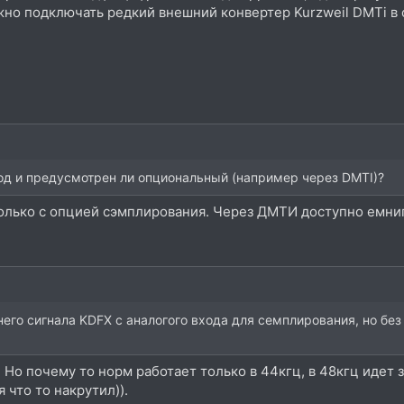
жно подключать редкий внешний конвертер Kurzweil DMTi в с
од и предусмотрен ли опциональный (например через DMTI)?
только с опцией сэмплирования. Через ДМТИ доступно емнип
его сигнала KDFX с аналогого входа для семплирования, но без
! Но почему то норм работает только в 44кгц, в 48кгц идет
я что то накрутил)).