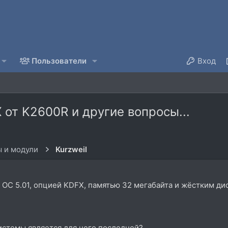
Пользователи
Вход
от K2600R и другие вопросы...
 и модули
Kurzweil
с ОС 5.01, опцией KDFX, памятью 32 мегабайта и жёстким ди
истемы является для него последней?