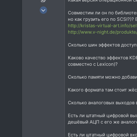
4 Авг 2006
Совместим ли он по библиотека
1.554
но как грузить его по SCSI?)?
383
http://kristas-virtual-art.info
http://www.v-night.de/produkte
83
51
Сколько шин эффектов доступн
Montenegro
realrocks.ru
Каково качество эффектов KDF
совместно с Lexicon)?
Сколько памяти можно добави
Какого формата там стоит жёс
Сколько аналоговых выходов 
Есть ли штатный цифровой вых
дешёвый АЦП с его же аналог
Есть ли штатный цифровой вх