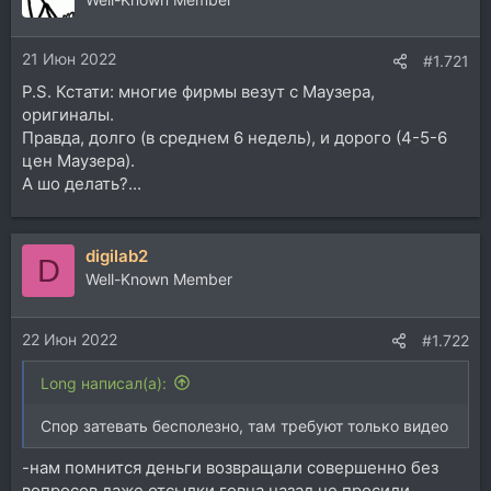
и
и
21 Июн 2022
:
#1.721
P.S. Кстати: многие фирмы везут с Маузера,
оригиналы.
Правда, долго (в среднем 6 недель), и дорого (4-5-6
цен Маузера).
А шо делать?...
digilab2
D
Well-Known Member
22 Июн 2022
#1.722
Long написал(а):
Спор затевать бесполезно, там требуют только видео
-нам помнится деньги возвращали совершенно без
вопросов даже отсылки говна назад не просили,