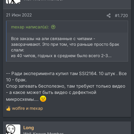
21 Июн 2022
#1.720
mexap написал(а):
Все заказы на али связанные с чипами -
заворачивают. Это при том, что раньше просто брак
слали:
из 40 чипов, годных в среднем было всего 2-3...
-- Ради эксперимента купил там SSI2164. 10 штук . Все
10 - брак.
Спор затевать бесполезно, там требуют только видео
- а какое может быть видео с дефектной
микросхемы....
wolfire
и
mexap
Р
е
а
Long
к
ц
Well-Known Member