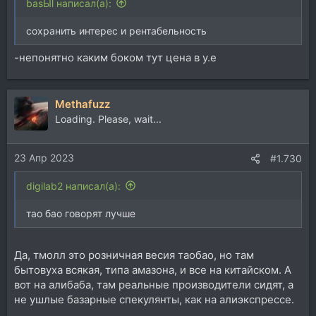
basЫl написал(а):
сохранить интерес и рентабельность
-непонятно каким боком тут цена в у.е
Methafuzz
Loading. Please, wait...
23 Апр 2023
#1.730
digilab2 написал(а):
тао бао говорят лучше
Да, тмолл это розничная весия таобао, но там
бытовуха всякая, типа амазона, и все на китайском. А
вот на алибаба, там реальные производители сидят, а
не ушлые базарные спекулянты, как на алиэкспрессе.