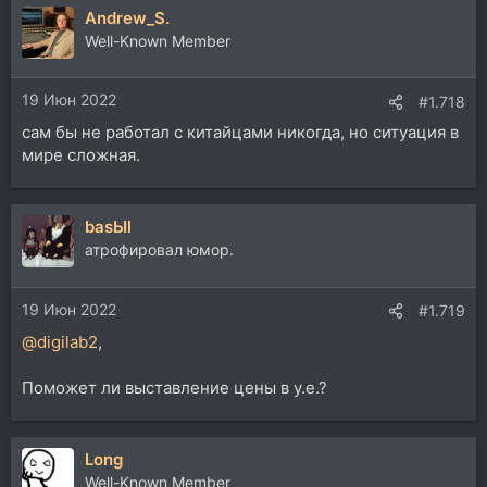
Andrew_S.
Well-Known Member
19 Июн 2022
#1.718
сам бы не работал с китайцами никогда, но ситуация в
мире сложная.
basЫl
атрофировал юмор.
19 Июн 2022
#1.719
@digilab2
,
Поможет ли выставление цены в у.е.?
Long
Well-Known Member