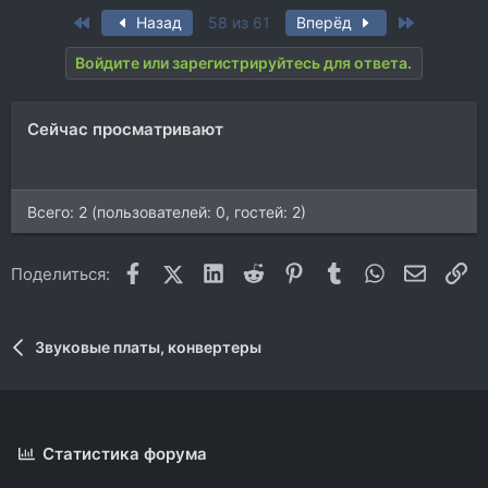
а
First
Last
Назад
58 из 61
Вперёд
к
ц
Войдите или зарегистрируйтесь для ответа.
и
и
:
Сейчас просматривают
Всего: 2 (пользователей: 0, гостей: 2)
Facebook
X (Twitter)
LinkedIn
Reddit
Pinterest
Tumblr
WhatsApp
Электр
Сс
Поделиться:
Звуковые платы, конвертеры
Статистика форума