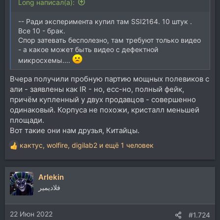
Long написал(а):
-- Ради эксперимента купил там SSI2164. 10 штук .
Все 10 - брак.
Спор затевать бесполезно, там требуют только видео
- а какое может быть видео с дефектной
микросхемы....
Вчера получили пробную партию мощных полевиков с
али - заявлены как IR - но, есс-но, полный фейк,
причём купленный у двух продавцов - совершенно
одинаковый. Корпуса не похожи, кристалл меньшей
площади.
Вот такие они нам друзья, Китайцы.
кактус
,
wolfire
,
digilab2
и ещё 1 человек
Р
е
а
Arlekin
к
ц
فلاديمير
и
и
22 Июн 2022
:
#1.724