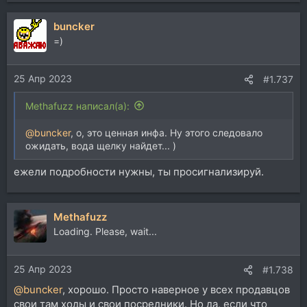
buncker
=)
25 Апр 2023
#1.737
Methafuzz написал(а):
@buncker
, о, это ценная инфа. Ну этого следовало
ожидать, вода щелку найдет... )
ежели подробности нужны, ты просигнализируй.
Methafuzz
Loading. Please, wait...
25 Апр 2023
#1.738
@buncker
, хорошо. Просто наверное у всех продавцов
свои там ходы и свои посредники. Но да, если что