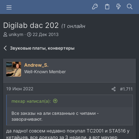
Digilab dac 202
(1 онлайн
А
Д
unikym
22 Дек 2013
в
а
т
т
Звуковые платы, конвертеры
о
а
р
н
т
а
Andrew_S.
е
ч
Well-Known Member
м
а
ы
л
а
19 Июн 2022
#1.711
mexap написал(а):
Все заказы на али связанные с чипами -
заворачивают.
да ладно! совсем недавно покупал TC2001 и STA516 у
кетайцев. все доехало за 3 недели. а вот маузер