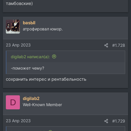
тамбовские)
basЫl
атрофировал юмор.
23 Апр 2023
#1.728
digilab2 написал(а):
-поможет чему?
сохранить интерес и рентабельность
digilab2
D
Well-Known Member
23 Апр 2023
#1.729