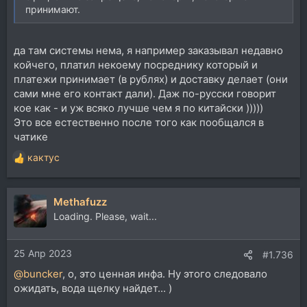
принимают.
да там системы нема, я например заказывал недавно
койчего, платил некоему посреднику который и
платежи принимает (в рублях) и доставку делает (они
сами мне его контакт дали). Даж по-русски говорит
кое как - и уж всяко лучше чем я по китайски )))))
Это все естественно после того как пообщался в
чатике
кактус
Р
е
а
Methafuzz
к
ц
Loading. Please, wait...
и
и
25 Апр 2023
:
#1.736
@buncker
, о, это ценная инфа. Ну этого следовало
ожидать, вода щелку найдет... )