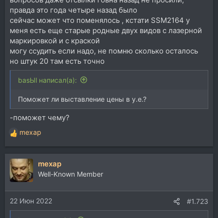
правда это года четыре назад было
сейчас может что поменялось , кстати SSM2164 у
меня есть еще старые родные двух видов с лазерной
маркировкой и с краской
могу ссудить если надо, не помню сколько осталось
но штук 20 там есть точно
basЫl написал(а):
Поможет ли выставление цены в у.е.?
-поможет чему?
mexap
Р
е
а
mexap
к
ц
Well-Known Member
и
и
22 Июн 2022
:
#1.723