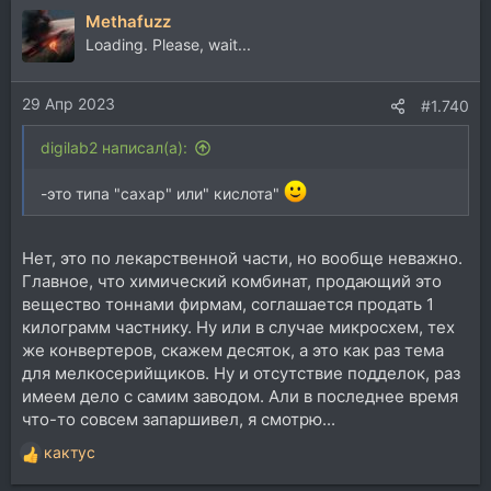
Methafuzz
Loading. Please, wait...
29 Апр 2023
#1.740
digilab2 написал(а):
-это типа "сахар" или" кислота"
Нет, это по лекарственной части, но вообще неважно.
Главное, что химический комбинат, продающий это
вещество тоннами фирмам, соглашается продать 1
килограмм частнику. Ну или в случае микросхем, тех
же конвертеров, скажем десяток, а это как раз тема
для мелкосерийщиков. Ну и отсутствие подделок, раз
имеем дело с самим заводом. Али в последнее время
что-то совсем запаршивел, я смотрю...
кактус
Р
е