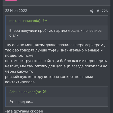
и
и
22 Июн 2022
:
#1.726
mexap написал(а):
Вчера получили пробную партию мощных полевиков
с али
-ну али по мощнякам давно славился перемаркером ,
тао бао говорят лучше туфты значительно меньше и
подделок тоже
но там нет русского сайта , и бабло как им переводить
неясно, мы там оптику для цап ацп всегда покупали но
через какую то
российскую контору которая конкретно с ними
контактировала
Arlekin написал(а):
Это вряд ли...
-ага друганы скорее