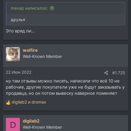
mexap написал(а):
друзья
Это вряд ли...
wolfire
Well-Known Member
22 Июн 2022
#1.725
ну там отзывы можно писать, написали что всё 10 не
рабочие, другие покупатели уже не будут заказывать у
продавца, но он потом вывеску наверное поменяет
digilab2
и
dromax
Р
е
а
digilab2
к
D
ц
Well-Known Member