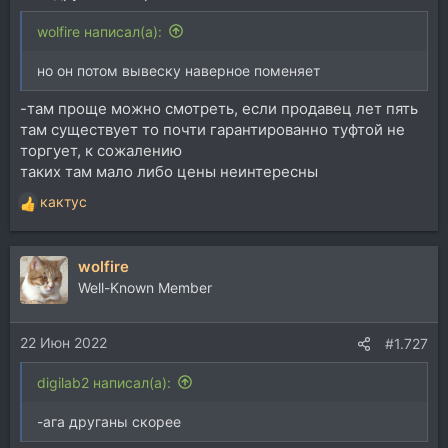
wolfire написал(а):
но он потом вывеску наверное поменяет
-там проще можно смотреть, если продавец лет пять
там существует то почти гарантированно туфтой не
торгует, к сожалению
таких там мало либо цены неинтересны
кактус
Р
е
а
wolfire
к
ц
Well-Known Member
и
и
22 Июн 2022
:
#1.727
digilab2 написал(а):
-ага друганы скорее