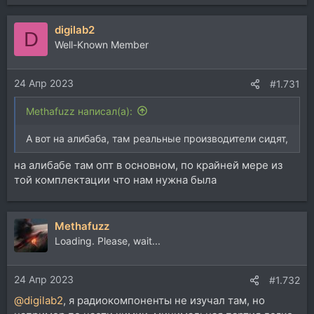
digilab2
D
Well-Known Member
24 Апр 2023
#1.731
Methafuzz написал(а):
А вот на алибаба, там реальные производители сидят,
на алибабе там опт в основном, по крайней мере из
той комплектации что нам нужна была
Methafuzz
Loading. Please, wait...
24 Апр 2023
#1.732
@digilab2
, я радиокомпоненты не изучал там, но