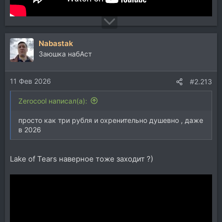
Nabastak
Заюшка набАст
11 Фев 2026
#2.213
Zerocool написал(а):
просто как три рубля и охренительно душевно , даже
в 2026
Lake of Tears наверное тоже заходит ?)