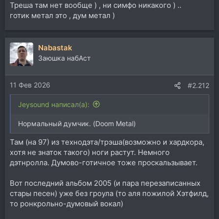
Треша там нет вообще ) , ни симфо никакого ) ..
готик метал это , дум метал )
Nabastak
Заюшка набАст
11 Фев 2026
#2.212
Jeysound написал(а):
Нормальный думчик. (Doom Metal)
Там (на 97) из технодэта/трэша(возможно и хардкора,
хотя не знаток такого) ноги растут. Немного
дэтнролла. Думово-готичное тоже проскальзывает.
Вот последний альбом 2005 (и пара перезаписанных
стары песен) уже без гроула (то аля пожилой Хэтфилд,
то ронкрольно-думовый вокал)