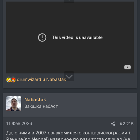
drumwizard
и
Nabastak
Р
е
а
Nabastak
к
ц
Заюшка набАст
и
и
11 Фев 2026
:
#2.215
Да, с ними в 2007 ознакомился с конца дискографии ).
Ранние(до Neonai) наверное по разу тогда слушал (не