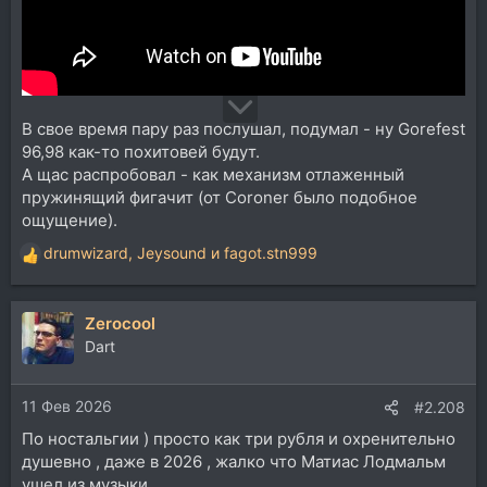
В свое время пару раз послушал, подумал - ну Gorefest
96,98 как-то похитовей будут.
А щас распробовал - как механизм отлаженный
пружинящий фигачит (от Coroner было подобное
ощущение).
drumwizard
,
Jeysound
и
fagot.stn999
Р
е
а
Zerocool
к
ц
Dart
и
и
11 Фев 2026
:
#2.208
По ностальгии ) просто как три рубля и охренительно
душевно , даже в 2026 , жалко что Матиас Лодмальм
ушел из музыки ...