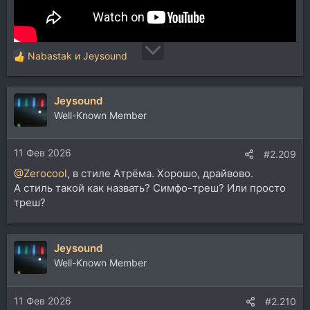
Nabastak
и
Jeysound
Р
е
а
Jeysound
к
ц
Well-Known Member
и
и
11 Фев 2026
:
#2.209
@Zerocool
, в стиле Атрёма. Хорошо, драйвово.
А стиль такой как назвать? Симфо-треш? Или просто
треш?
Jeysound
Well-Known Member
11 Фев 2026
#2.210