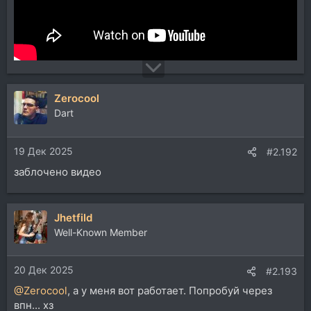
Zerocool
Dart
19 Дек 2025
#2.192
заблочено видео
Jhetfild
Well-Known Member
20 Дек 2025
#2.193
@Zerocool
, а у меня вот работает. Попробуй через
впн... хз