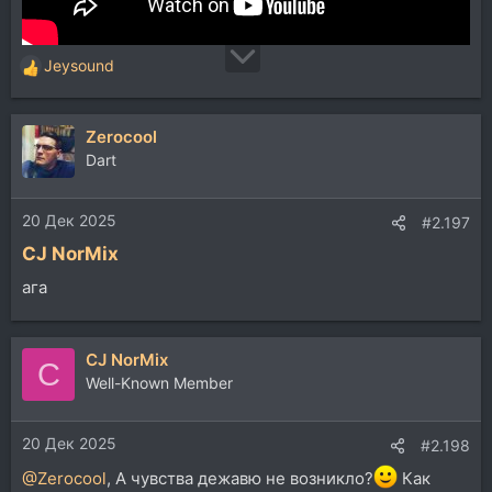
Jeysound
Р
е
а
Zerocool
к
ц
Dart
и
и
20 Дек 2025
:
#2.197
CJ NorMix
ага
CJ NorMix
C
Well-Known Member
20 Дек 2025
#2.198
@Zerocool
, А чувства дежавю не возникло?
Как