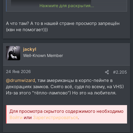
Нажмите для раскрытия...
А что там? А то в нашей стране просмотр запрещён
(квн не помогает)))
jackyl
Well-Known Member
24 Янв 2026
#2.205
@drumwizard
, там американцы в корпс-пейнте в
декорациях замков. Снято всё, судя по всему, на VHS)
Из-за этого "тёпло-лампово") Но это на любителя.
Для просмотра скрытого содержимого необходимо
Войти
или
Зарегистрироваться
.