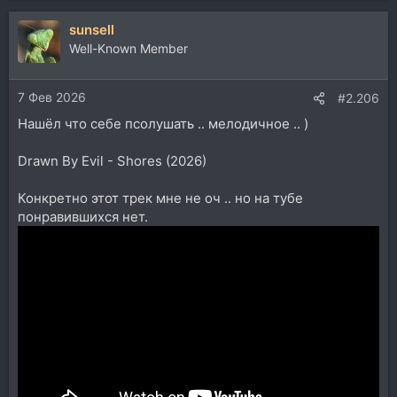
sunsell
Well-Known Member
7 Фев 2026
#2.206
Нашёл что себе псолушать .. мелодичное .. )
Drawn By Evil - Shores (2026)
Конкретно этот трек мне не оч .. но на тубе
понравившихся нет.