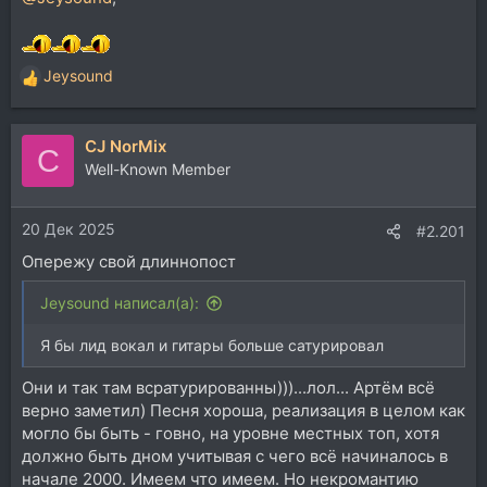
Jeysound
Р
е
а
CJ NorMix
к
C
ц
Well-Known Member
и
и
20 Дек 2025
:
#2.201
Опережу свой длиннопост
Jeysound написал(а):
Я бы лид вокал и гитары больше сатурировал
Они и так там всратурированны)))...лол... Артём всё
верно заметил) Песня хороша, реализация в целом как
могло бы быть - говно, на уровне местных топ, хотя
должно быть дном учитывая с чего всё начиналось в
начале 2000. Имеем что имеем. Но некромантию