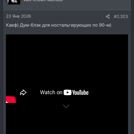
23 Янв 2026
#2.203
Каеф) Дум-блэк для ностальгирующих по 90-м)