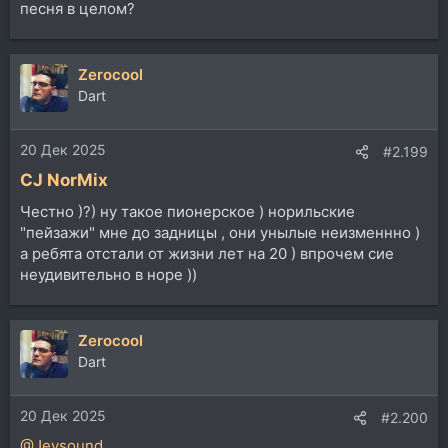
песня в целом?
Zerocool
Dart
20 Дек 2025
#2.199
CJ NorMix
Честно )?) ну такое пионерское ) норильские
"пейзажи" мне до задницы , они унылые неизменнно )
а ребята отстали от жизни лет на 20 ) впрочем сие
неудивительно в норе ))
Zerocool
Dart
20 Дек 2025
#2.200
@Jeysound
,