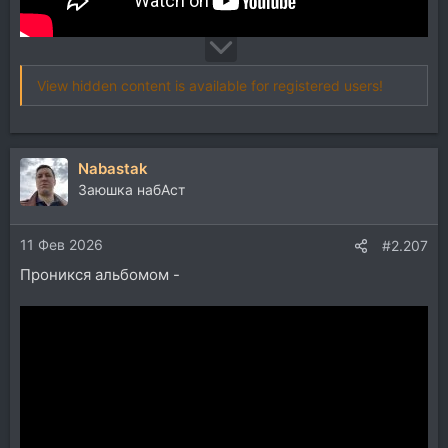
View hidden content is available for registered users!
Nabastak
Заюшка набАст
11 Фев 2026
#2.207
Проникся альбомом -