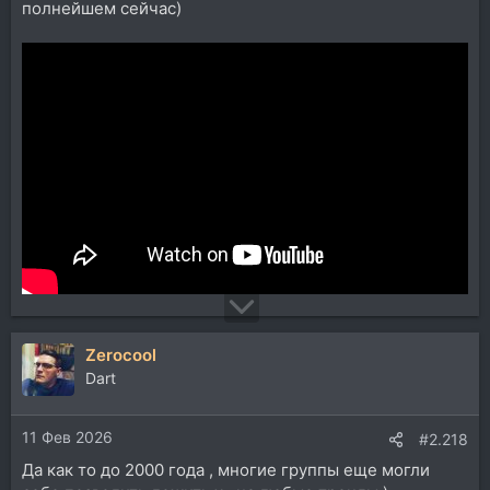
полнейшем сейчас)
Zerocool
Dart
11 Фев 2026
#2.218
Да как то до 2000 года , многие группы еще могли