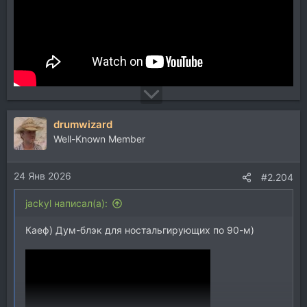
drumwizard
Well-Known Member
24 Янв 2026
#2.204
jackyl написал(а):
Каеф) Дум-блэк для ностальгирующих по 90-м)