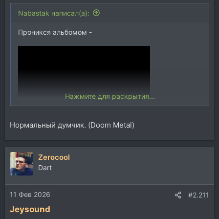
Nabastak написал(а):
Проникся альбомом -
Нажмите для раскрытия...
Нормальный думчик. (Doom Metal)
В свое время пару раз послушал, подумал - ну
Gorefest 96,98 как-то похитовей будут.
А щас распробовал - как механизм отлаженный
Zerocool
пружинящий фигачит (от Coroner было подобное
Dart
ощущение).
11 Фев 2026
#2.211
Jeysound