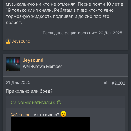
музыкальную ни кто не отменял. Песне почти 10 лет в
19 только клип сняли. Ребятам в пиво кто-то явно
тормозную жидкость подливал и до сих пор это
делает.
Последнее редактирование:
20 Дек 2025
Jeysound
Р
е
а
Jeysound
к
ц
Well-Known Member
и
и
21 Дек 2025
:
#2.202
Прикольно или бред?
CJ NorMix написал(а):
@Zerocool
, А это видно?