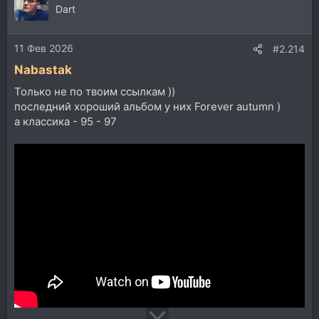
Dart
11 Фев 2026
#2.214
Nabastak
Только не по твоим ссылкам ))
последний хороший альбом у них Forever autumn )
а классика - 95 - 97