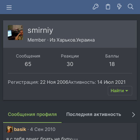
smirniy
Member
·
Из
Харьков.Украина
Сообщения
Реакции
Баллы
65
30
18
Регистрация
22 Ноя 2006
Активность
14 Июл 2021
Найти
Сообщения профиля
Последняя активность
Пуб
basik
4 Сен 2010
я с тебя денег брать не буду---