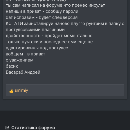
ты сам написал на форуме что пренес инсульт
напиши в приват - сообщу пароли
баг исправим - будет спецверсия
КСТАТИ заинсталируй наново плугго рунтайм в папку с
протулсовскими плагинами
двойственность - пройдет моментально
только пуьтеки и последнее еми еще не
адаптированны под протулсс
вобщем - в приват
с уважением
басик
Басараб Андрей
smirniy
Р
е
а
к
ц
и
и
Статистика форума