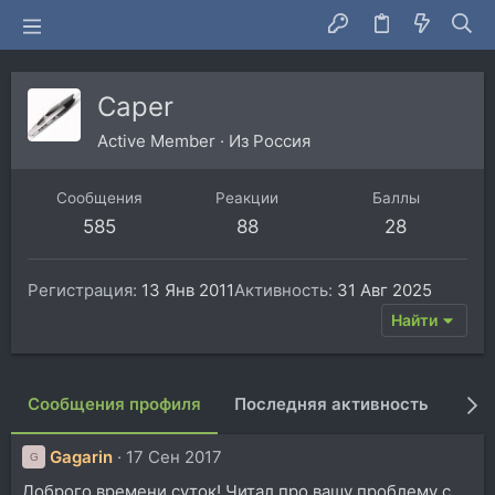
Caper
Active Member
·
Из
Россия
Сообщения
Реакции
Баллы
585
88
28
Регистрация
13 Янв 2011
Активность
31 Авг 2025
Найти
Сообщения профиля
Последняя активность
Пуб
Gagarin
17 Сен 2017
G
Доброго времени суток! Читал про вашу проблему с