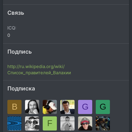
Связь
ICQ
0
Подпись
http://ru.wikipedia.org/wiki/
Список_правителей_Валахии
Подписка
B
G
G
F