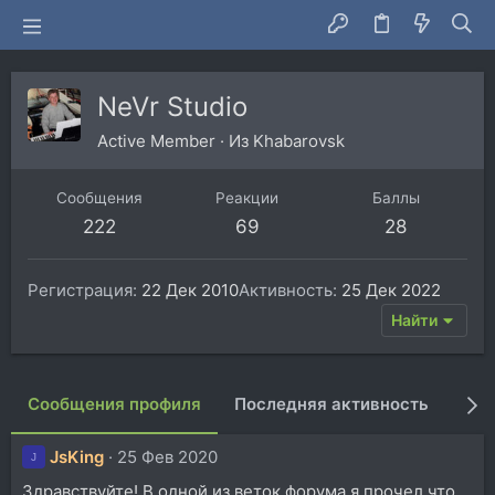
NeVr Studio
Active Member
·
Из
Khabarovsk
Сообщения
Реакции
Баллы
222
69
28
Регистрация
22 Дек 2010
Активность
25 Дек 2022
Найти
Сообщения профиля
Последняя активность
Пуб
JsKing
25 Фев 2020
J
Здравствуйте! В одной из веток форума я прочел что