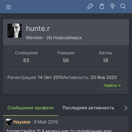
hunte.r
Member
·
Из
Новосибирск
Сообщения
Реакции
Баллы
65
56
18
Регистрация
14 Окт 2010
Активность
20 Янв 2020
Найти
Сообщения профиля
Последняя активность
Пуб
Наумов
9 Май 2019
Здравствуйте !!! А можно как то телефончик или