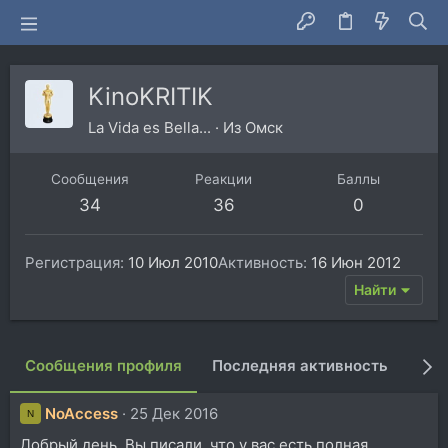
KinoKRITIK
La Vida es Bella...
·
Из
Омск
Сообщения
Реакции
Баллы
34
36
0
Регистрация
10 Июл 2010
Активность
16 Июн 2012
Найти
Сообщения профиля
Последняя активность
Пуб
NoAccess
25 Дек 2016
N
Добрый день. Вы писали, что у вас есть полная