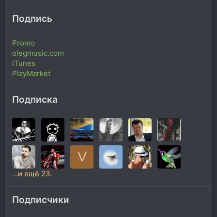
Подпись
Promo
olegmusic.com
iTunes
PlayMarket
Подписка
V
...и ещё 23.
Подписчики