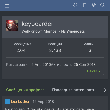
keyboarder
Well-Known Member
·
Из
Ульяновск
Сообщения
Реакции
Баллы
2.041
3.438
113
Регистрация
6 Апр 2010
Активность
25 Сен 2018
Найти
Сообщения профиля
Последняя активность
Пуб
Lex Luthor
16 Апр 2018
L
Вы про это :"Спасибо oasys88 - вот это отличные