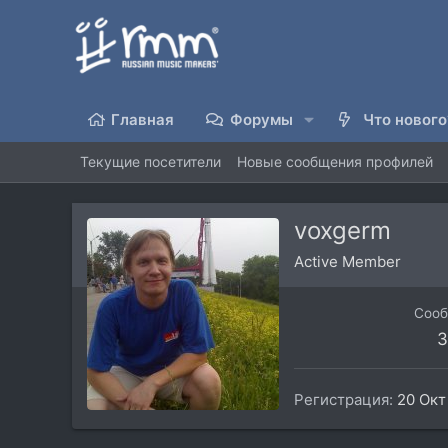
Главная
Форумы
Что нового
Текущие посетители
Новые сообщения профилей
voxgerm
Active Member
Соо
3
Регистрация
20 Окт