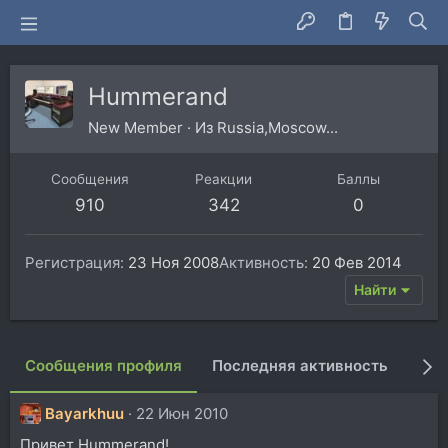
Hummerand
New Member
·
Из
Russia,Moscow...
Сообщения
Реакции
Баллы
910
342
0
Регистрация
23 Ноя 2008
Активность
20 Фев 2014
Найти
Сообщения профиля
Последняя активность
Пуб
Bayarkhuu
22 Июн 2010
Привет Hummerand!