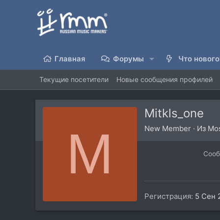
Главная
Форумы
Что нового
Текущие посетители
Новые сообщения профилей
Mitkls_one
M
New Member
·
Из
Mo
Соо
Регистрация
5 Сен 