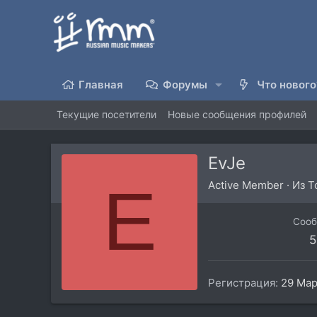
Главная
Форумы
Что нового
Текущие посетители
Новые сообщения профилей
EvJe
E
Active Member
·
Из
Т
Соо
5
Регистрация
29 Мар