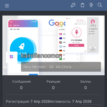
kaintliancomcn
New Member
·
28
·
Из
China
Сообщения
Реакции
Баллы
0
0
0
Регистрация
7 Апр 2026
Активность
7 Апр 2026