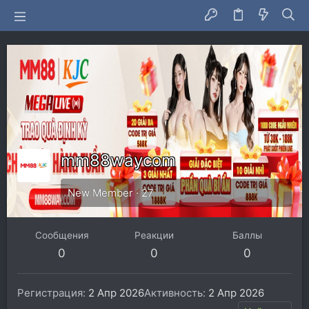
mm88waycom
New Member
·
27
Сообщения
Реакции
Баллы
0
0
0
Регистрация
2 Апр 2026
Активность
2 Апр 2026