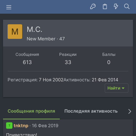
M.C.
M
New Member
·
47
Сообщения
Реакции
Баллы
613
33
0
Регистрация
7 Ноя 2002
Активность
21 Фев 2014
Найти
Сообщения профиля
Последняя активность
Пуб
tnktnp
16 Фев 2019
T
Приветствую!