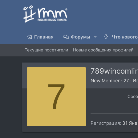
Главная
Форумы
Что нового
Текущие посетители
Новые сообщения профилей
789wincomli
7
New Member
·
27
·
И
Соо
Регистрация
31 Янв