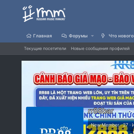
Главная
Форумы
Что нового
Текущие посетители
Новые сообщения профилей
rr88bar
New Member
·
27
·