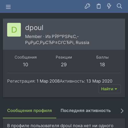
dpoul
D
Member
·
Из
РЎР°РЅРєС‚-
РџРµС‚РµСЂР±СѓСЂРі, Russia
Сообщения
Реакции
Баллы
10
29
18
Регистрация
1 Мар 2008
Активность
13 Мар 2020
Найти
Сообщения профиля
Последняя активность
Пуб
В профиле пользователя dpoul пока нет ни одного