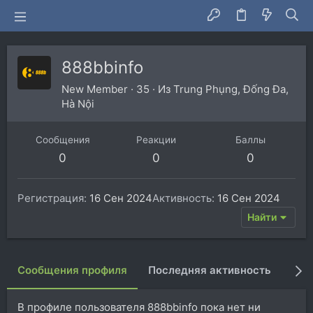
888bbinfo
New Member
·
35
·
Из
Trung Phụng, Đống Đa,
Hà Nội
Сообщения
Реакции
Баллы
0
0
0
Регистрация
16 Сен 2024
Активность
16 Сен 2024
Найти
Сообщения профиля
Последняя активность
Пуб
В профиле пользователя 888bbinfo пока нет ни