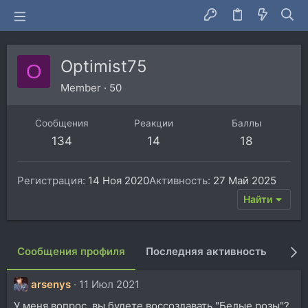
Optimist75
O
Member
·
50
Сообщения
Реакции
Баллы
134
14
18
Регистрация
14 Ноя 2020
Активность
27 Май 2025
Найти
Сообщения профиля
Последняя активность
Пуб
arsenys
11 Июл 2021
У меня вопрос, вы будете воссоздавать "Белые розы"?