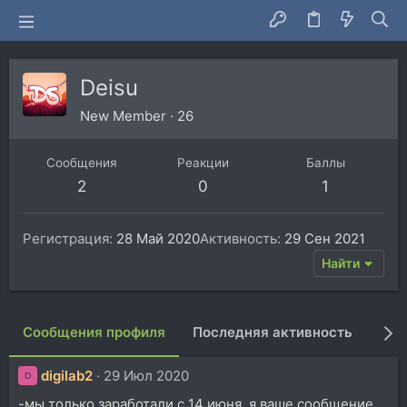
Deisu
New Member
·
26
Сообщения
Реакции
Баллы
2
0
1
Регистрация
28 Май 2020
Активность
29 Сен 2021
Найти
Сообщения профиля
Последняя активность
Пуб
digilab2
29 Июл 2020
D
-мы только заработали с 14 июня, я ваше сообщение