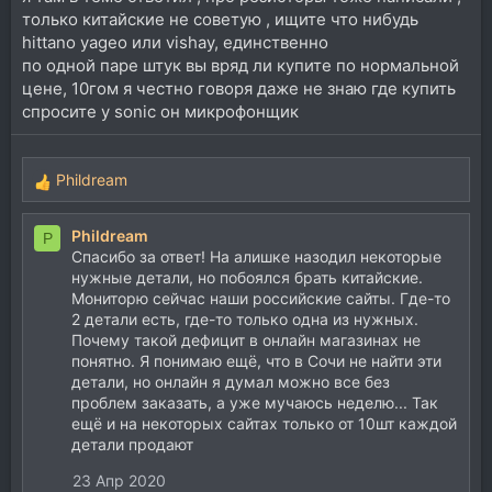
только китайские не советую , ищите что нибудь
hittano yageo или vishay, единственно
по одной паре штук вы вряд ли купите по нормальной
цене, 10гом я честно говоря даже не знаю где купить
спросите у sonic он микрофонщик
Phildream
Р
е
а
Phildream
P
к
Спасибо за ответ! На алишке назодил некоторые
ц
нужные детали, но побоялся брать китайские.
и
Мониторю сейчас наши российские сайты. Где-то
и
2 детали есть, где-то только одна из нужных.
:
Почему такой дефицит в онлайн магазинах не
понятно. Я понимаю ещё, что в Сочи не найти эти
детали, но онлайн я думал можно все без
проблем заказать, а уже мучаюсь неделю... Так
ещё и на некоторых сайтах только от 10шт каждой
детали продают
23 Апр 2020