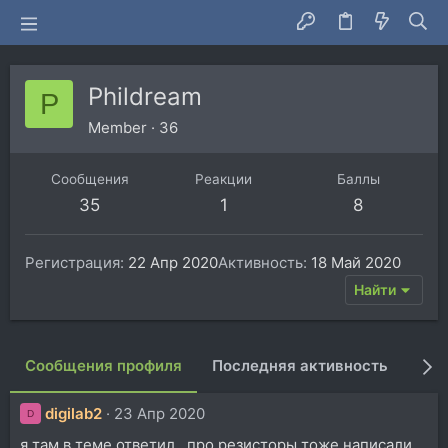
Phildream
P
Member
·
36
Сообщения
Реакции
Баллы
35
1
8
Регистрация
22 Апр 2020
Активность
18 Май 2020
Найти
Сообщения профиля
Последняя активность
Пуб
digilab2
23 Апр 2020
D
я там в теме ответил , про резисторы тоже написали ,