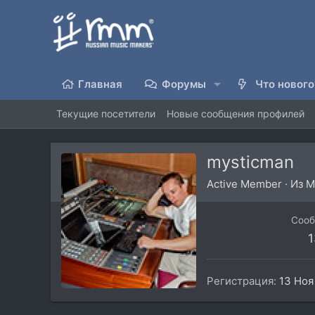
Главная
Форумы
Что нового
Текущие посетители
Новые сообщения профилей
mysticman
Active Member
·
Из
М
Соо
1
Регистрация
13 Ноя