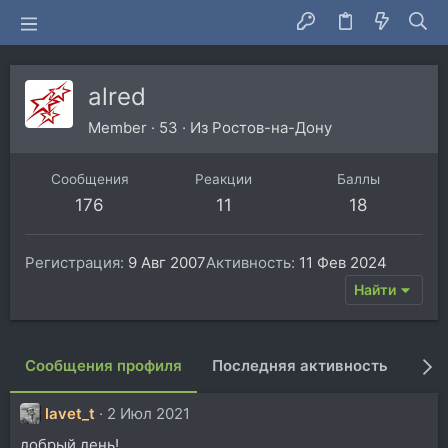
alred
Member
·
53
·
Из
Ростов-на-Дону
Сообщения
Реакции
Баллы
176
11
18
Регистрация
9 Авг 2007
Активность
11 Фев 2024
Найти
Сообщения профиля
Последняя активность
Пуб
lavet_t
2 Июл 2021
добрый день!