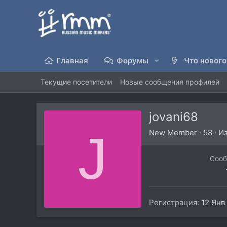
Главная
Форумы
Что нового
Текущие посетители
Новые сообщения профилей
jovani68
J
New Member
·
58
·
И
Соо
Регистрация
12 Янв