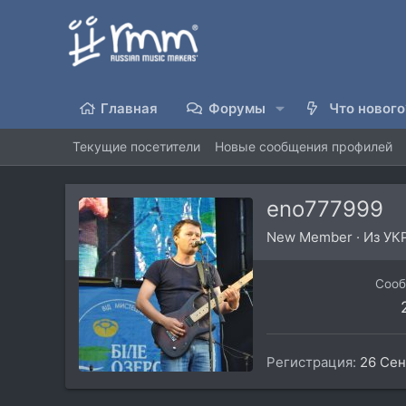
Главная
Форумы
Что нового
Текущие посетители
Новые сообщения профилей
eno777999
New Member
·
Из
УК
Соо
Регистрация
26 Сен