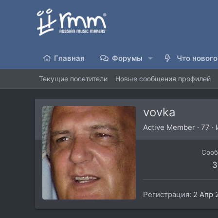
Главная
Форумы
Что нового
Текущие посетители
Новые сообщения профилей
vovka
Active Member
·
77
·
Соо
3
Регистрация
2 Апр 