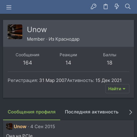
Unow
Member
·
Из
Краснодар
Сообщения
Реакции
Баллы
164
14
18
Регистрация
31 Мар 2007
Активность
15 Дек 2021
Найти
Сообщения профиля
Последняя активность
Пуб
Unow
4 Сен 2015
Она на PCIe.