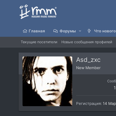
Главная
Форумы
Что нового
Текущие посетители
Новые сообщения профилей
Asd_zxc
New Member
Соо
1
Регистрация
14 Мар