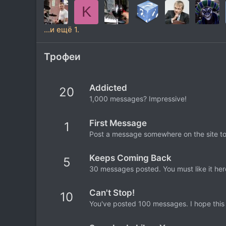
K
...и ещё 1.
Трофеи
Addicted
20
1,000 messages? Impressive!
First Message
1
Post a message somewhere on the site to 
Keeps Coming Back
5
30 messages posted. You must like it her
Can't Stop!
10
You've posted 100 messages. I hope this