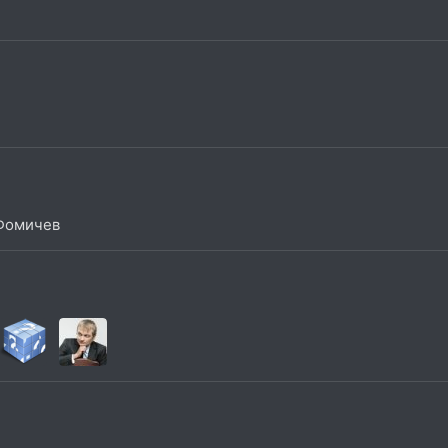
 Фомичев