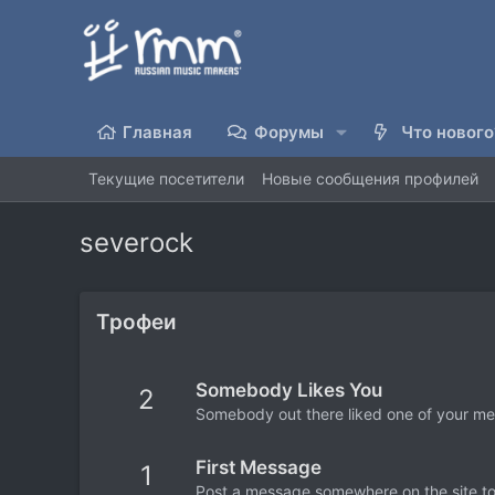
Главная
Форумы
Что нового
Текущие посетители
Новые сообщения профилей
severock
Трофеи
Somebody Likes You
2
Somebody out there liked one of your mes
First Message
1
Post a message somewhere on the site to 