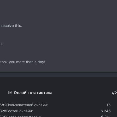
receive this.
e!
 took you more than a day!
Онлайн статистика
.582
Пользователей онлайн
15
.328
Гостей онлайн
6.246
.835
Всего посетителей
6.261