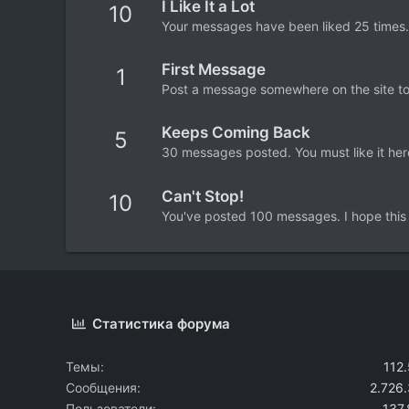
I Like It a Lot
10
Your messages have been liked 25 times.
First Message
1
Post a message somewhere on the site to 
Keeps Coming Back
5
30 messages posted. You must like it her
Can't Stop!
10
You've posted 100 messages. I hope this
Статистика форума
Темы
112
Сообщения
2.726
Пользователи
137