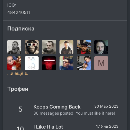
ICQ
484240511
Подписка
M
...и ещё 6.
Трофеи
Keeps Coming Back
30 Мар 2023
5
30 messages posted. You must like it here!
I Like It a Lot
17 Янв 2023
10