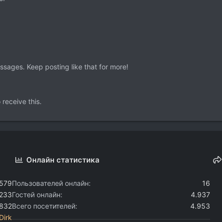
sages. Keep posting like that for more!
receive this.
Онлайн статистика
.579
Пользователей онлайн
16
.233
Гостей онлайн
4.937
.832
Всего посетителей
4.953
Dirk