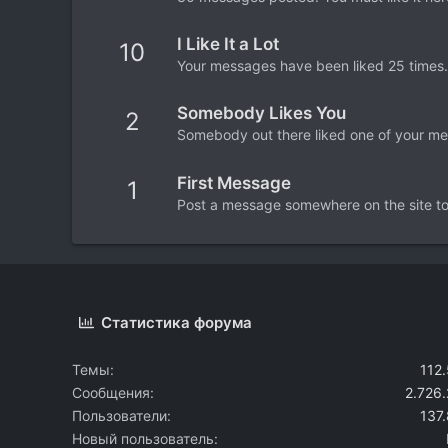
I Like It a Lot
10
Your messages have been liked 25 times.
Somebody Likes You
2
Somebody out there liked one of your mes
First Message
1
Post a message somewhere on the site to 
Статистика форума
Темы
112
Сообщения
2.726
Пользователи
137
Новый пользователь