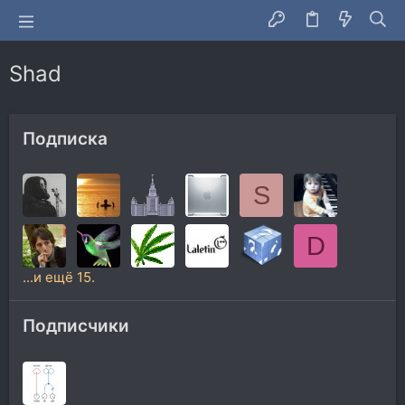
Shad
Подписка
S
D
...и ещё 15.
Подписчики