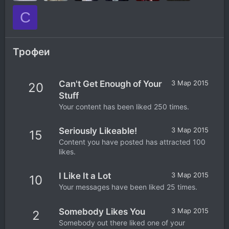
C
Трофеи
Can't Get Enough of Your
3 Мар 2015
20
Stuff
Your content has been liked 250 times.
Seriously Likeable!
3 Мар 2015
15
Content you have posted has attracted 100
likes.
I Like It a Lot
3 Мар 2015
10
Your messages have been liked 25 times.
Somebody Likes You
3 Мар 2015
2
Somebody out there liked one of your