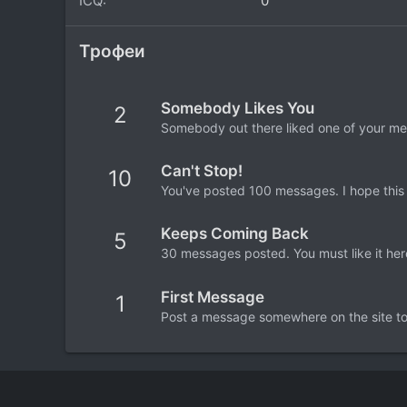
ICQ
0
Трофеи
Somebody Likes You
2
Somebody out there liked one of your mes
Can't Stop!
10
You've posted 100 messages. I hope this
Keeps Coming Back
5
30 messages posted. You must like it her
First Message
1
Post a message somewhere on the site to 