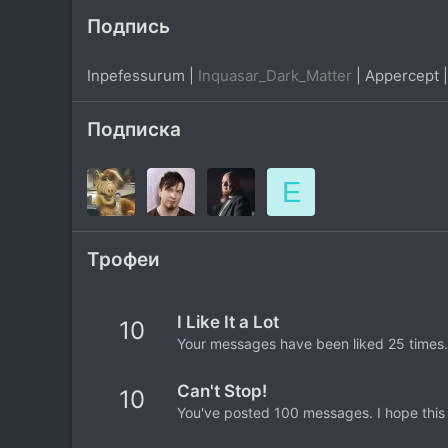
Подпись
Inpefessurum |
Inquasar_Dark_Matter
| Appercept |
Подписка
E
Трофеи
I Like It a Lot
10
Your messages have been liked 25 times.
Can't Stop!
10
You've posted 100 messages. I hope this