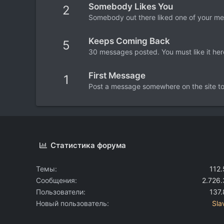
Somebody Likes You
2
Somebody out there liked one of your mes
Keeps Coming Back
5
30 messages posted. You must like it her
First Message
1
Post a message somewhere on the site to 
Статистика форума
Темы
112
Сообщения
2.726
Пользователи
137
Новый пользователь
Sla