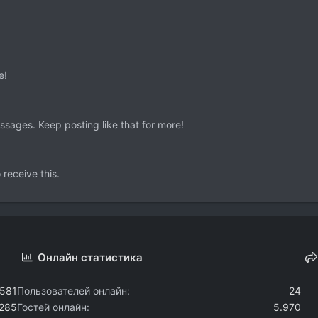
e!
sages. Keep posting like that for more!
receive this.
Онлайн статистика
.581
Пользователей онлайн
24
.285
Гостей онлайн
5.970